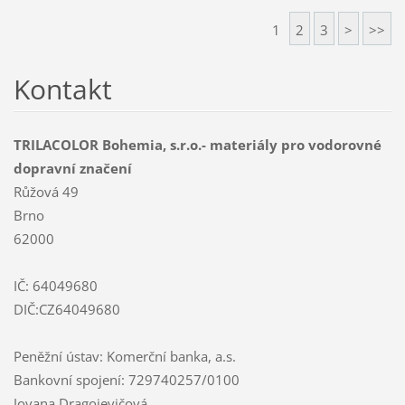
1
2
3
>
>>
Kontakt
TRILACOLOR Bohemia, s.r.o.- materiály pro vodorovné
dopravní značení
Růžová 49
Brno
62000
IČ: 64049680
DIČ:CZ64049680
Peněžní ústav: Komerční banka, a.s.
Bankovní spojení: 729740257/0100
Jovana Dragojevičová